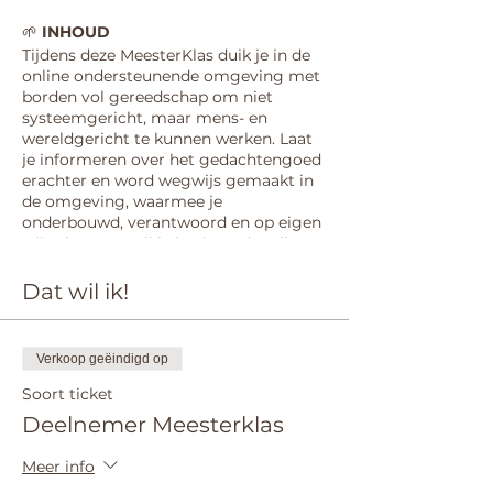
🌱
INHOUD
Tijdens deze MeesterKlas duik je in de
online ondersteunende omgeving met
borden vol gereedschap om niet
systeemgericht, maar mens- en
wereldgericht te kunnen werken. Laat
je informeren over het gedachtengoed
erachter en word wegwijs gemaakt in
de omgeving, waarmee je
onderbouwd, verantwoord en op eigen
wijze kunt ontwikkelen in onderwijs
van binnenuit. Onafhankelijk van je
methode. Ook is er ruimte voor het
Dat wil ik!
stellen van vragen.
🌱
VOOR WIE
Verkoop geëindigd op
In deze Meesterklas zijn professionals
welkom die werkzaam zijn op een
Soort ticket
school of kindcentrum (PO - SBO - SO)
Deelnemer Meesterklas
die niet systeemgericht, maar mens-
en wereldgericht willen werken en
Meer info
behoefte hebben aan ondersteunend