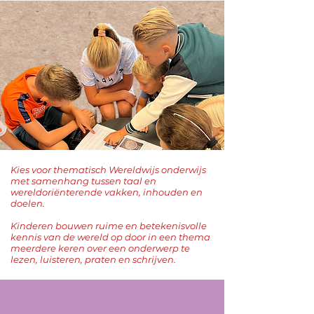
Kies voor thematisch Wereldwijs onderwijs
met samenhang tussen taal en
wereldoriënterende vakken, inhouden en
doelen.
Kinderen bouwen ruime en betekenisvolle
kennis van de wereld op door in een thema
meerdere keren over een onderwerp te
lezen, luisteren, praten en schrijven.