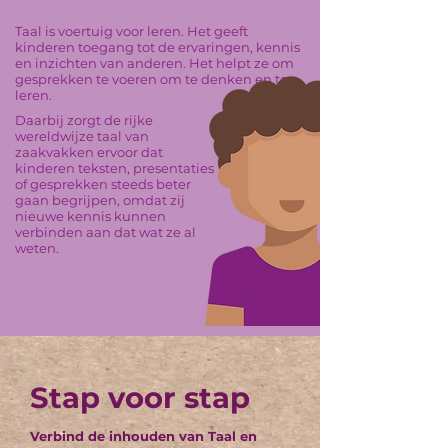
Taal is voertuig voor leren. Het geeft
kinderen toegang tot de ervaringen, kennis
en inzichten van anderen. Het helpt ze om
gesprekken te voeren om te denken en te
leren.
Daarbij zorgt de rijke
wereldwijze taal van
zaakvakken ervoor dat
kinderen teksten, presentaties
of gesprekken steeds beter
gaan begrijpen, omdat zij
nieuwe kennis kunnen
verbinden aan dat wat ze al
weten.
Stap voor stap
Verbind de inhouden van
Taal
en