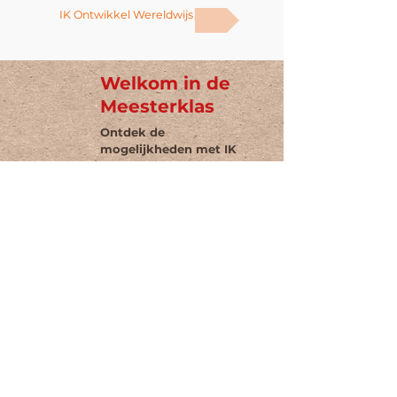
IK Ontwikkel Wereldwijs
Welkom in de
Meesterklas
Ontdek de
mogelijkheden met IK
Ontwikkel
Maak kennis met het
gedachtegoed, de
omgeving met alle IK
Ontwikkelgebieden en de
app. Met ruimte voor het
stellen van vragen.
Klik hier