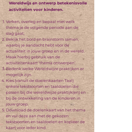
Wereldwijs
en ontwerp betekenisvolle
activiteiten voor kinderen.
Verken, overleg en bepaal met welk
thema je de volgende periode aan de
slag gaat;
Bekijk het bord en brainstorm samen,
waarbij je aandacht hebt voor de
actualiteit in jouw groep en in de wereld.
Maak hierbij gebruik van de
activiteitenkaart ‘thema ontwerpen’.
Bedenk welke Wereldwijze praktijken er
mogelijk zijn.
Kies (vanuit de doelenkaarten Taal)
enkele tekstsoorten en taaldoelen die
passen bij die wereldwijze praktijk(en) en
bij de ontwikkeling van de kinderen in
jouw groep.
Download de doelenkaart van het thema
en vul deze aan met de gekozen
tekstsoorten en taaldoelen en kopieer de
kaart voor ieder kind.