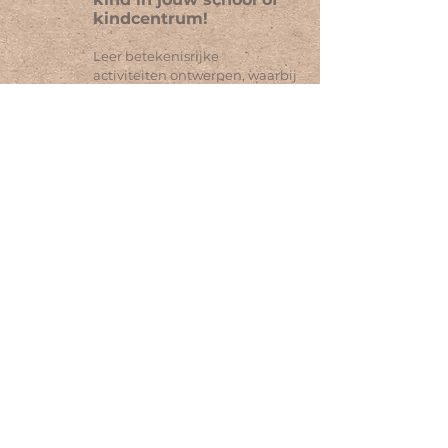
kindcentrum!
Leer betekenisrijke
activiteiten
ontwerpen, waarbij
lezen, schrijven, spreken en
luisteren in verbinding staan.
Onder andere met gebruik van
theorie uit
Close Reading
,
Zin in
lezen
en het werken met
Taalrondes
.
IK Ontwikkel scholing
Cadeautje!
Activiteitenkaart 'Lezen met
begrip' op basis van actuele
wetenschappelijke inzichten
die vertaald zijn naar dagelijks
handelen. Deze en andere