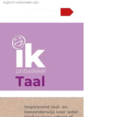
logisch verbonden zijn.
IK Ontwikkel toegang
Inspirerend taal- en
leesonderwijs voor ieder
kind in jouw school of