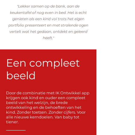
"Lekker samen op de bank, aan de
keukentafel of nog even in bed. Het is echt
genieten als een kind vol trots het eigen
portfolio presenteert en met stralende ogen
vertelt wat het gedaan, ontdekt en geleerd
heeft."
Een compleet
beeld
Door de combinatie met
IK Ontwikkel app
krijgen ook kind en ouder een compleet
beeld van het welzijn, de brede
ontwikkeling en de behoeften van het
kind. Zonder toetsen. Zonder cijfers. Voor
alle nieuwe kerndoelen. Van baby tot
tiener.