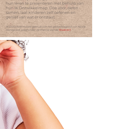
hun leren te presenteren met behulp van
hun IK Ontwikkelmap. Doe voor, oefen
samen, laat kinderen zelf oefenen en
geniet van wat er ontstaat.
IK Ontwikkel maakt gebruik van het gedachtegoed van Nicole
Hanegraaf, waaronder de
theorie van de
Rode bril
.