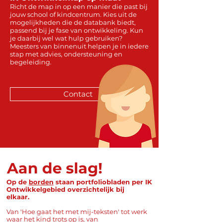
Richt de map in op een manier die past bij
jouw school of kindcentrum. Kies uit de
mogelijkheden die de databank biedt,
passend bij je fase van ontwikkeling. Kun
je daarbij wel wat hulp gebruiken?
Meesters van binnenuit helpen je in iedere
stap met advies, ondersteuning en
begeleiding.
Contact
Aan de slag!
Op de
borden
staan
portfoliobladen per IK
Ontwikkelgebied overzichtelijk bij
elkaar.
Van 'Hoe gaat het met mij-teksten' tot werk
waar het kind trots op is, van