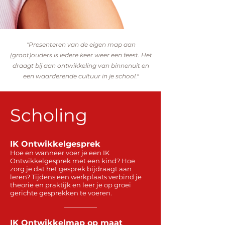
"Presenteren van de eigen map aan
(groot)ouders is iedere keer weer een feest. Het
draagt bij aan ontwikkeling van binnenuit en
een waarderende cultuur in je school."
Scholing
IK Ontwikkelgesprek
Hoe en wanneer voer je een IK
Ontwikkelgesprek met een kind? Hoe
zorg je dat het gesprek
bijdraagt aan
leren?
Tijdens een werkplaats verbind je
theorie en praktijk en leer je op groei
gerichte gesprekken te voeren.
IK Ontwikkelmap op maat