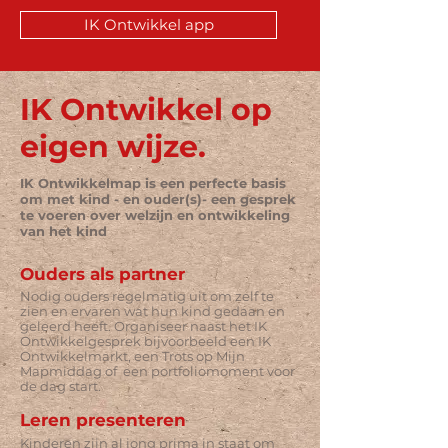
IK Ontwikkel app
IK Ontwikkel op
eigen wijze.
IK Ontwikkelmap is een perfecte basis
om met kind - en ouder(s)- een gesprek
te voeren over welzijn en ontwikkeling
van het kind
Ouders als partner
Nodig ouders regelmatig uit om zelf te
zien en ervaren wat hun kind gedaan en
geleerd heeft. Organiseer naast het IK
Ontwikkelgesprek bijvoorbeeld een
IK
Ontwikkelmarkt, een Trots op Mijn
Mapmiddag of een portfoliomoment voor
de dag start.
Leren presenteren
Kinderen zijn al jong prima in staat om