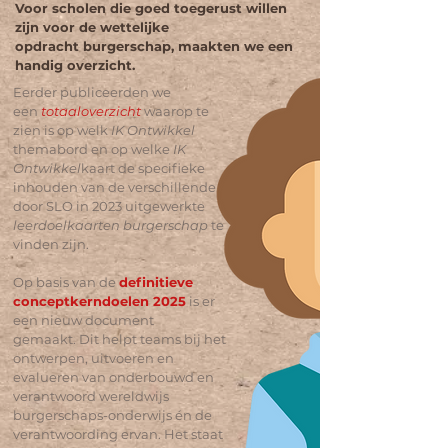
Voor scholen die
goed toegerust
willen
zijn voor de
wettelijke
opdracht
burgerschap, maakten we een
handig overzicht.
Eerder publiceerden we
een
totaaloverzicht
waarop te
zien is op welk
IK Ontwikkel
themabord en op welke
IK
Ontwikkel
kaart de specifieke
inhouden van de verschillende
door SLO in 2023 uitgewerkte
leerdoelkaarten burgerschap
te
vinden zijn.
Op basis van de
definitieve
conceptkerndoelen 2025
is er
een nieuw document
gemaakt.
Dit helpt teams bij het
ontwerpen, uitvoeren en
evalueren van onderbouwd en
verantwoord wereldwijs
burgerschaps-onderwijs én de
verantwoording ervan.
Het staat