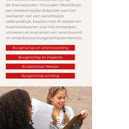
de
themaborden 'Inhouden Wereldwijs',
een betekenisrijke didactiek voor het
realiseren van een wereldwijze
oefenpraktijk, kaarten met IK-doelen en
kwaliteitskaarten voor het ontwerpen,
uitvoeren en evalueren van verantwoord
en onderbouwd burgerschapsonderwijs.
Burgerschap en verantwoording
Burgerschap en inspectie
Burgerschap Weetjes
Burgerschap scholing