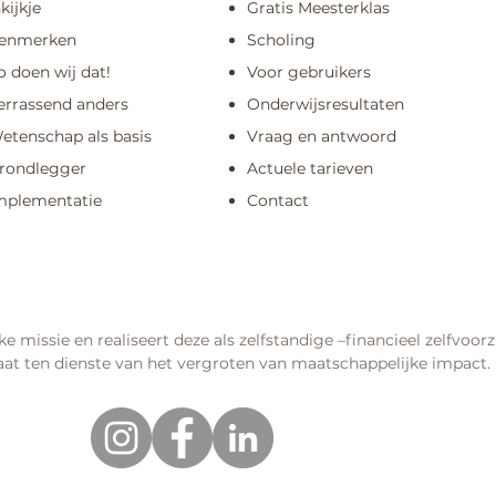
nkijkje
Gratis Meesterklas
enmerken
Scholing
o doen wij dat!
Voor gebruikers
errassend anders
Onderwijsresultaten
etenschap als basis
Vraag en antwoord
rondlegger
Actuele tarieven
mplementatie
Contact
ke missie en realiseert deze als zelfstandige –financieel zelfvo
staat ten dienste van het vergroten van maatschappelijke impact