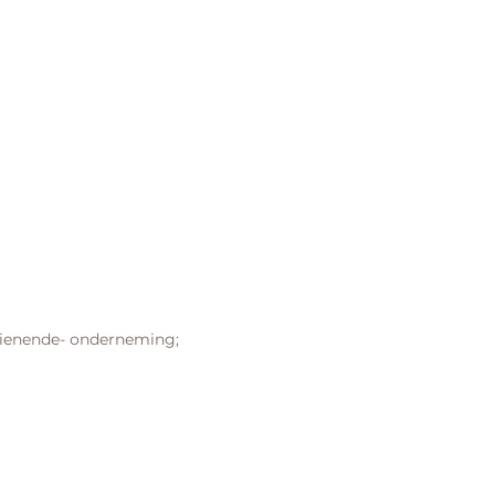
orzienende- onderneming;
.