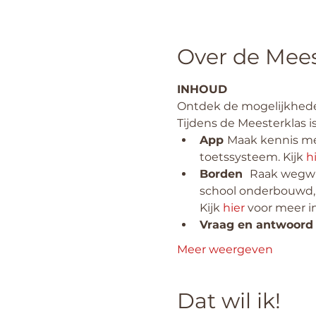
Over de Mees
INHOUD
Ontdek de mogelijkhede
Tijdens de Meesterklas i
App 
Maak kennis met
toetssysteem. Kijk 
h
Borden  
Raak wegwi
school onderbouwd, 
Kijk 
hier
 voor meer i
Vraag en antwoord 
Meer weergeven
Dat wil ik!