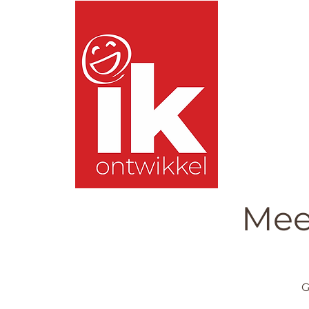
Meest
G