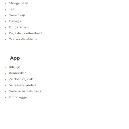
Stevige basis
Taal
Wereldwijs
Bewegen
Burgerschap
Digitale geletterdheid
Taal en Wereldwijs
App
Inkijkje
Kenmerken
Zo doen wij dat!
Verrassend anders
Wetenschap als basis
Grondlegger
Implementatie
Praktisch
Gratis Meesterklas