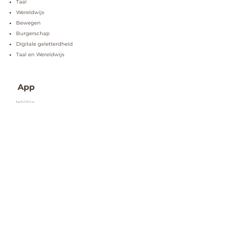
Taal
Wereldwijs
Bewegen
Burgerschap
Digitale geletterdheid
Taal en Wereldwijs
App
Inkijkje
Kenmerken
Zo doen wij dat!
Verrassend anders
Wetenschap als basis
Grondlegger
Implementatie
Praktisch
Gratis Meesterklas
Scholing